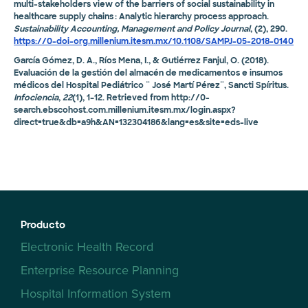
multi-stakeholders view of the barriers of social sustainability in
healthcare supply chains : Analytic hierarchy process approach.
Sustainability Accounting, Management and Policy Journal
, (2), 290.
https://0-doi-org.millenium.itesm.mx/10.1108/SAMPJ-05-2018-0140
García Gómez, D. A., Ríos Mena, I., & Gutiérrez Fanjul, O. (2018).
Evaluación de la gestión del almacén de medicamentos e insumos
médicos del Hospital Pediátrico ¨ José Martí Pérez¨, Sancti Spíritus.
Infociencia
,
22
(1), 1–12. Retrieved from http://0-
search.ebscohost.com.millenium.itesm.mx/login.aspx?
direct=true&db=a9h&AN=132304186&lang=es&site=eds-live
Producto
Electronic Health Record
Enterprise Resource Planning
Hospital Information System