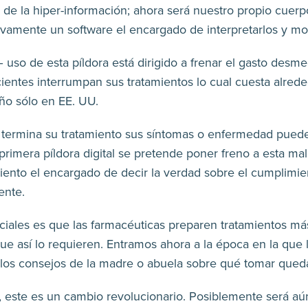
de la hiper-información; ahora será nuestro propio cuer
vamente un software el encargado de interpretarlos y mo
 uso de esta píldora está dirigido a frenar el gasto desm
ientes interrumpan sus tratamientos lo cual cuesta alred
año sólo en EE. UU.
termina su tratamiento sus síntomas o enfermedad pued
 primera píldora digital se pretende poner freno a esta ma
ento el encargado de decir la verdad sobre el cumplimie
ente.
niciales es que las farmacéuticas preparen tratamientos m
e así lo requieren. Entramos ahora a la época en la que l
 los consejos de la madre o abuela sobre qué tomar qued
e, este es un cambio revolucionario. Posiblemente será a