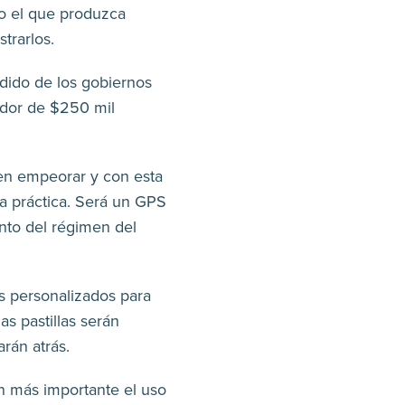
po el que produzca
strarlos.
edido de los gobiernos
edor de $250 mil
en empeorar y con esta
la práctica. Será un GPS
nto del régimen del
ás personalizados para
as pastillas serán
arán atrás.
ún más importante el uso