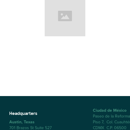
Ciudad de México
Headquarters
Paseo de la Reform
Austin, Texas
Piso 7, Col. Cuauht
701 Brazos St Suite 527
CDMX C.P. 06500