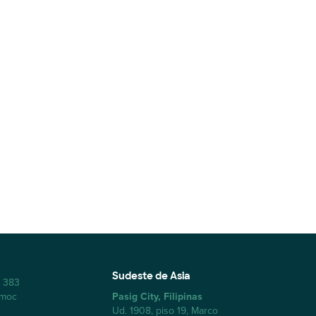
Sudeste de Asia
a 383
émoc
Pasig City, Filipinas
Ud. 1908, piso 19, Marco