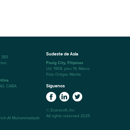
Sudeste de Asia
a 383
émoc
Pasig City, Filipinas
Ud. 1908, piso 19, Marco
Polo Ortigas Manila
ntina
AAG, CABA
Síguenos
© Ecaresoft, Inc
All rights reserved 2025
anch-Al Muhammadiyah