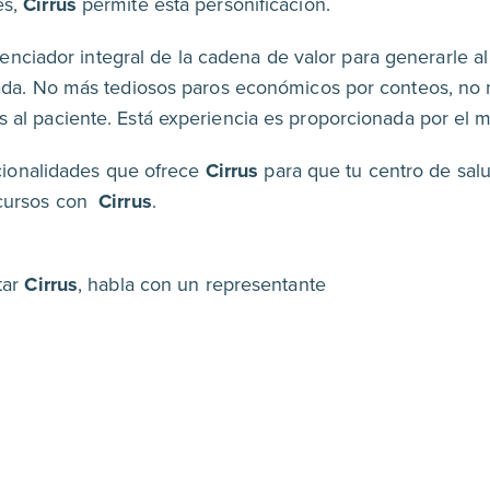
es,
Cirrus
permite está personificación.
tenciador integral de la cadena de valor para generarle a
ada. No más tediosos paros económicos por conteos, no m
 al paciente. Está experiencia es proporcionada por el
cionalidades que ofrece
Cirrus
para que tu centro de salu
ecursos con
Cirrus
.
tar
Cirrus
, habla con un representante