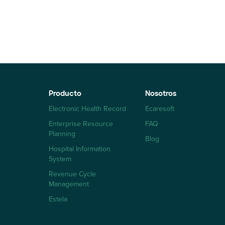
Producto
Nosotros
Electronic Health Record
Ecaresoft
Enterprise Resource
FAQ
Planning
Blog
Hospital Information
System
Revenue Cycle
Management
Estela