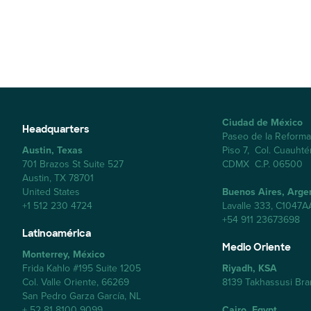
Ciudad de México
Headquarters
Paseo de la Reform
Austin, Texas
Piso 7, Col. Cuauht
701 Brazos St Suite 527
CDMX C.P. 06500
Austin, TX 78701
United States
Buenos Aires, Arge
+1 512 230 4724
Lavalle 333, C1047
+54 911 23673698
Latinoamérica
Medio Oriente
Monterrey, México
Frida Kahlo #195 Suite 1205
Riyadh, KSA
Col. Valle Oriente, 66269
8139 Takhassusi Br
San Pedro Garza García, NL
+ 52 81 8100 9099
Cairo, Egypt